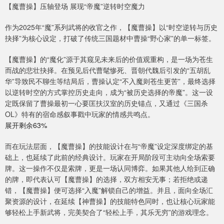
【魔曹操】压轴登场 展现“帝魔”逆转时空魔力
作为2025年“魔”系列武将的收官之作，【魔曹操】以“时空逆转与历史
抉择”为核心设定，打破了传统三国题材中曹操“野心家”的单一标签。
【魔曹操】的“魔化”源于其窥见未来后的价值观重构，是一场为苍生
而战的悲壮抉择。在预见后代曹髦惨死、晋朝代魏后引发的“五胡乱
华”导致民不聊生等结局后，曹操认定“不入魔则苍生更苦”，最终选择
以逆转时空的方式掌控历史走向，成为“被历史选择的帝魔”。这一设
定既保留了曹操最初一心要匡扶汉室的历史锚点，又通过《三国杀
OL》特有的宿命感叙事戳中玩家的情感共鸣点。
展开剩余63%
而在玩法层面，【魔曹操】的技能设计在与“帝魔”设定深度绑定的基
础上，也延续了此前的经典设计。玩家在开局阶段可主动向全场索要
牌。这一操作不仅是索牌，更是一场认同博弈。如果其他人给到正确
的牌，即代表认可【魔曹操】的选择，双方相安无事；若拒绝或递
错，【魔曹操】便可选择“入魔”解锁自己的增益。并且，面向全场汇
聚资源的设计，在延续【神曹操】的技能特色同时，也让核心玩家能
够轻松上手新武将，完美契合了“轻松上手，其乐无穷”的游戏理念。