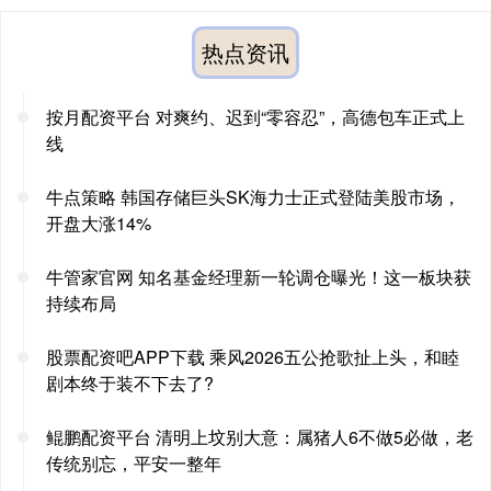
热点资讯
按月配资平台 对爽约、迟到“零容忍”，高德包车正式上
线
牛点策略 韩国存储巨头SK海力士正式登陆美股市场，
开盘大涨14%
牛管家官网 知名基金经理新一轮调仓曝光！这一板块获
持续布局
股票配资吧APP下载 乘风2026五公抢歌扯上头，和睦
剧本终于装不下去了?
鲲鹏配资平台 清明上坟别大意：属猪人6不做5必做，老
传统别忘，平安一整年