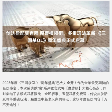
2025年度《三国杀OL》“周年盛典”已火力全开！作为全年最受期待的
狂欢盛宴，本次盛典以“魔”系列收官武将【魔曹操】为核心亮点，同
时集结了多模式武将限免、全民赛事、玉玺武将免费送，传说皮肤活
跃领等重磅玩法，精准击中新老玩家的嗨点，这场年度狂欢内容千万
不要错过！