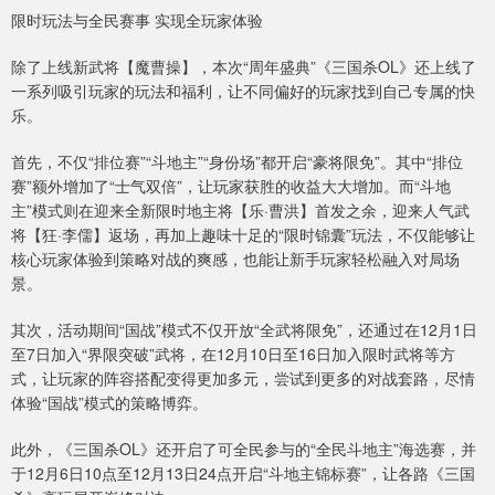
限时玩法与全民赛事 实现全玩家体验
除了上线新武将【魔曹操】，本次“周年盛典”《三国杀OL》还上线了
一系列吸引玩家的玩法和福利，让不同偏好的玩家找到自己专属的快
乐。
首先，不仅“排位赛”“斗地主”“身份场”都开启“豪将限免”。其中“排位
赛”额外增加了“士气双倍”，让玩家获胜的收益大大增加。而“斗地
主”模式则在迎来全新限时地主将【乐·曹洪】首发之余，迎来人气武
将【狂·李儒】返场，再加上趣味十足的“限时锦囊”玩法，不仅能够让
核心玩家体验到策略对战的爽感，也能让新手玩家轻松融入对局场
景。
其次，活动期间“国战”模式不仅开放“全武将限免”，还通过在12月1日
至7日加入“界限突破”武将，在12月10日至16日加入限时武将等方
式，让玩家的阵容搭配变得更加多元，尝试到更多的对战套路，尽情
体验“国战”模式的策略博弈。
此外，《三国杀OL》还开启了可全民参与的“全民斗地主”海选赛，并
于12月6日10点至12月13日24点开启“斗地主锦标赛”，让各路《三国