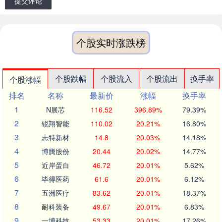
提交评论
个股实时涨跌榜
个股跌幅
个股流入
个股流出
换手率
个股涨幅
排名
名称
最新价
涨幅
换手率
1
N展芯
116.52
396.89%
79.39%
2
锐翔智能
110.02
20.21%
16.80%
3
志特新材
14.8
20.03%
14.18%
4
博腾股份
20.44
20.02%
14.77%
5
近岸蛋白
46.72
20.01%
5.62%
6
毕得医药
61.6
20.01%
6.12%
7
五洲医疗
83.62
20.01%
18.37%
8
耐科装备
49.67
20.01%
6.83%
9
一博科技
53.33
20.01%
17.26%