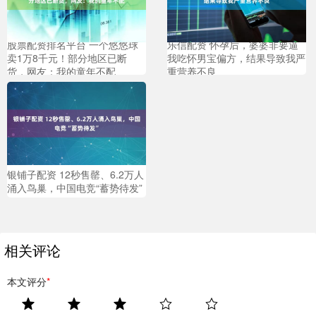
股票配资排名平台 一个悠悠球
乐信配资 怀孕后，婆婆非要逼
卖1万8千元！部分地区已断
我吃怀男宝偏方，结果导致我严
货，网友：我的童年不配
重营养不良
银铺子配资 12秒售罄、6.2万人
涌入鸟巢，中国电竞“蓄势待发”
相关评论
本文评分
*