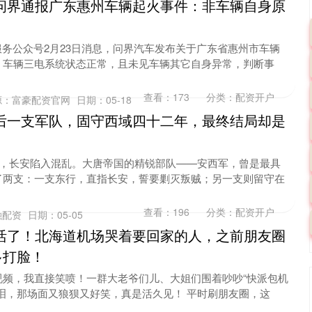
问界通报广东惠州车辆起火事件：非车辆自身原
服务公众号2月23日消息，问界汽车发布关于广东省惠州市车辆
，车辆三电系统状态正常，且未见车辆其它自身异常，判断事
查看：
173
分类：
配资开户
源：富豪配资官网
日期：05-18
后一支军队，固守西域四十二年，最终结局却是
发，长安陷入混乱。大唐帝国的精锐部队——安西军，曾是最具
了两支：一支东行，直指长安，誓要剿灭叛贼；另一支则留守在
查看：
196
分类：
配资开户
融配资
日期：05-05
活了！北海道机场哭着要回家的人，之前朋友圈
多打脸！
视频，我直接笑喷！一群大老爷们儿、大姐们围着吵吵“快派包机
泪，那场面又狼狈又好笑，真是活久见！ 平时刷朋友圈，这