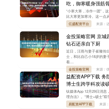
吃，御寒暖身强筋
“小寒大寒，冷作一团”，
比大寒更加寒冷。这一点从
亿盛配资平台
来源：
金投策略官网 京城
钻石还亲自下厨
近日，汪雨与妻子崔璨传
士，和比自己小18岁的妻
着....
金投策略官网
来源：
益配资APP下载 
博士生跨学科攻读
钛媒体App 12月29日
理办法》。“博士+硕士”双
易配资APP下载
来源：