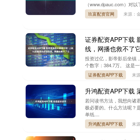
（www.dpauc.com）
玖富配资官网
来源：
证券配资APP下载 
深证成指
14311.01
9.68
1.02%
200.89
1
线，网播也救不了
投资过亿，影帝影后坐镇，
个数字：384.7万。 这是
证券配资APP下载
来
升鸿配资APP下载
若问读书方法，我想向诸
极必要的。什么方法呢？
单纸....
升鸿配资APP下载
来