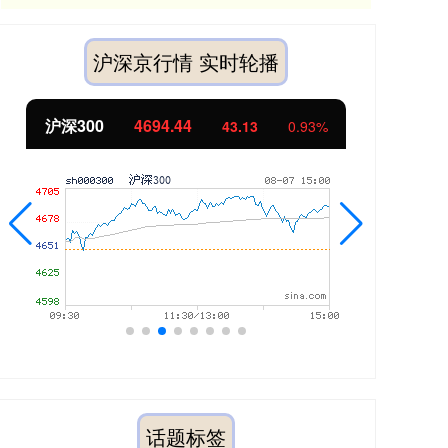
沪深京行情 实时轮播
北证50
1134.24
创
11.37
1.01%
话题标签