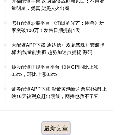
升福配资平台 这两部谍战剧新风口：不用流
量明星，凭真实演技火出圈
怎样配资炒股平台 《消逝的光芒：困兽》玩
家突破100万！发售日期提前1天
大配资APP下载 通达信〖双龙戏珠〗套装指
标 均线量能共振 趋势加速点捕捉 源码
炒股配资正规平台平台 10月CPI同比上涨
0.2%，环比上涨0.2%
证券配资APP下载 影帝黄渤新片票房扑街! 上
映16天被观众赶出院线，网播也救不了它
最新文章