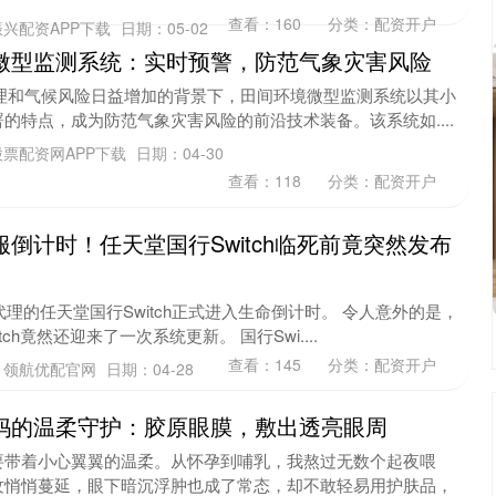
查看：
160
分类：
配资开户
兴配资APP下载
日期：05-02
微型监测系统：实时预警，防范气象灾害风险
化管理和气候风险日益增加的背景下，田间环境微型监测系统以其小
的特点，成为防范气象灾害风险的前沿技术装备。该系统如....
票配资网APP下载
日期：04-30
查看：
118
分类：
配资开户
服倒计时！任天堂国行Switch临死前竟突然发布
代理的任天堂国行Switch正式进入生命倒计时。 令人意外的是，
ch竟然还迎来了一次系统更新。 国行Swi....
查看：
145
分类：
配资开户
：领航优配官网
日期：04-28
妈的温柔守护：胶原眼膜，敷出透亮眼周
要带着小心翼翼的温柔。从怀孕到哺乳，我熬过无数个起夜喂
纹悄悄蔓延，眼下暗沉浮肿也成了常态，却不敢轻易用护肤品，