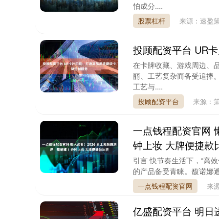
怕成分....
股票杠杆
来源：速盈
投顾配资平台 UR
在卡牌收藏、游戏周边、
丽、工艺复杂而备受追捧
工艺与....
投顾配资平台
来源：策
一点钱程配资官网 懒
钟上妆 大牌便捷款
引言 快节奏生活下，“高
的产品备受青睐。馥诺娜遮
一点钱程配资官网
来
亿盛配资平台 明日