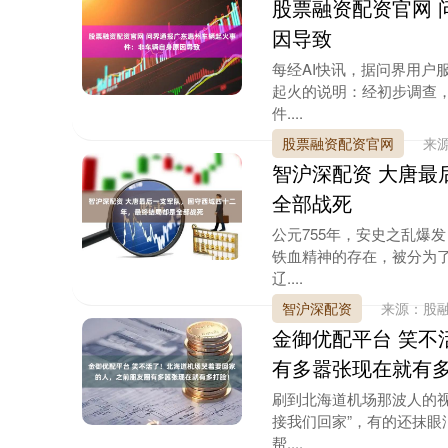
股票融资配资官网 
因导致
每经AI快讯，据问界用户
起火的说明：经初步调查
件....
股票融资配资官网
来
智沪深配资 大唐最
全部战死
公元755年，安史之乱爆
铁血精神的存在，被分为
辽....
智沪深配资
来源：股
金御优配平台 笑不
有多嚣张现在就有
刷到北海道机场那波人的
接我们回家”，有的还抹眼
帮....