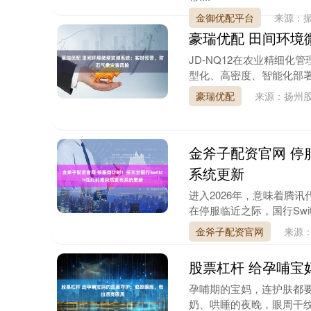
金御优配平台
来源：振
豪瑞优配 田间环境
JD-NQ12在农业精细
型化、高密度、智能化部署
豪瑞优配
来源：扬州股
金斧子配资官网 停
系统更新
进入2026年，意味着腾讯
在停服临近之际，国行Swit
金斧子配资官网
来源
股票杠杆 给孕哺宝
孕哺期的宝妈，连护肤都
奶、哄睡的夜晚，眼周干