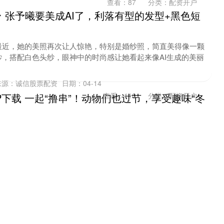
查看：
87
分类：
配资开户
 张予曦要美成AI了，利落有型的发型+黑色短
最近，她的美照再次让人惊艳，特别是婚纱照，简直美得像一颗
，搭配白色头纱，眼神中的时尚感让她看起来像AI生成的美丽
来源：诚信股票配资
日期：04-14
P下载 一起“撸串”！动物们也过节，享受趣味“冬
查看：
110
分类：
配资开户
者 姚嘉莉 通讯员 邓泳怡 12月21日，迎来冬至节气，对于生
们来说，它们也要“补冬”。非洲象、河马、黑丛尾....
：04-12
查看：
125
分类：
配资开户
俪晒新剧热度惹争议，输给郭敬明拍的古偶，被
爆剧女王孙俪主演新剧《危险关系》无声无息播完了，本人发布
发了争议，网友纷纷感慨，孙俪都要下场催数据了吗？ 先来看看