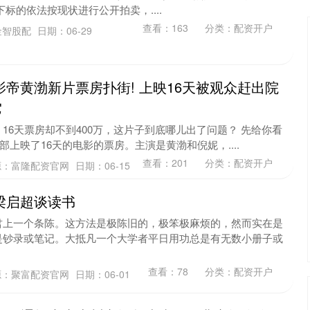
对以下标的依法按现状进行公开拍卖，....
查看：
163
分类：
配资开户
金智股配
日期：06-29
影帝黄渤新片票房扑街! 上映16天被观众赶出院
沪深300
4694.44
.42%
43.13
0.93%
它
16天票房却不到400万，这片子到底哪儿出了问题？ 先给你看
一部上映了16天的电影的票房。主演是黄渤和倪妮，....
查看：
201
分类：
配资开户
源：富隆配资官网
日期：06-15
 梁启超谈读书
君上一个条陈。这方法是极陈旧的，极笨极麻烦的，然而实在是
是钞录或笔记。大抵凡一个大学者平日用功总是有无数小册子或
查看：
78
分类：
配资开户
源：聚富配资官网
日期：06-01