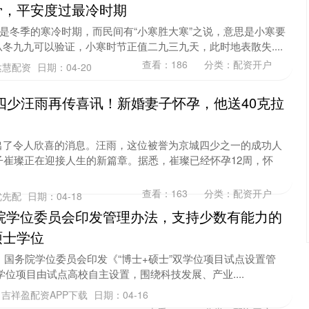
骨，平安度过最冷时期
这是冬季的寒冷时期，而民间有“小寒胜大寒”之说，意思是小寒要
冬九九可以验证，小寒时节正值二九三九天，此时地表散失....
查看：
186
分类：
配资开户
达慧配资
日期：04-20
四少汪雨再传喜讯！新婚妻子怀孕，他送40克拉
出了令人欣喜的消息。汪雨，这位被誉为京城四少之一的成功人
子崔璨正在迎接人生的新篇章。据悉，崔璨已经怀孕12周，怀
查看：
163
分类：
配资开户
优先配
日期：04-18
务院学位委员会印发管理办法，支持少数有能力的
硕士学位
消息，国务院学位委员会印发《“博士+硕士”双学位项目试点设置管
学位项目由试点高校自主设置，围绕科技发展、产业....
吉祥盈配资APP下载
日期：04-16