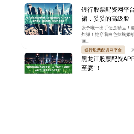
银行股票配资网平台
裙，妥妥的高级脸
张予曦一出手便是精品！
炸弹！她穿着白色抹胸婚纱
画....
银行股票配资网平台
黑龙江股票配资AP
至宴”！
深圳商报·读创客户端驻穗记
活在清远长隆森林王国的动物
来源：千里马配资官网
日期
炒股网配资官网 孙
质疑剧扑了催数据
最近长剧日子不好过呀，
的一条收官动态还意外引