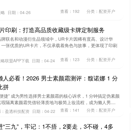
查看：
192
分类：
配资开户
策略
日期：04-26
卡片印刷：打造高品质收藏级卡牌定制服务
品牌联名和动漫衍生品领域中，UR卡片因稀有度高、设计华
。一张优质的UR卡片，不仅承载着角色与故事，更体现了印刷
查看：
123
分类：
配资开户
略联盟APP下载
日期：04-24
人必看！2026 男士素颜霜测评：馥诺娜 1 分
比拼
效便捷” 成为男性选择男士素颜霜的核心诉求，1 分钟搞定伪素颜
瑕隔离素颜霜凭借轻薄质地与极简上妆流程，成为懒人男....
查看：
141
分类：
配资开户
源：盈透科技配资
日期：04-22
进“三九”，牢记：1不捂，2要走，3不碰，4多