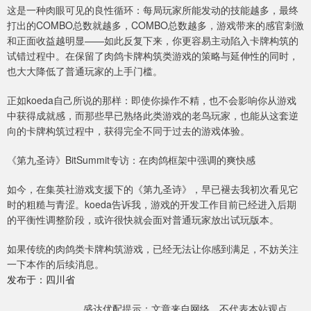
这是一种肉眼可见的良性循环：每局玩家所能发动的技能越多，最终
打出的COMBO总数就越多，COMBO总数越多，游戏带来的感官刺激
和正面收益越明显——如此反复下来，你更容易主动陷入卡牌构筑的
试错过程中。在保留了肉鸽卡牌构筑类游戏的策略与延伸性的同时，
也大大降低了普通玩家的上手门槛。
正如koeda自己所说的那样：即使你操作不精，也不会影响你从游戏
中获得成就感，而那些早已熟络此类游戏的老鸟玩家，也能从这套逆
向的卡牌构筑过程中，获得完全不同于过去的游戏体验。
《第九圣诗》BitSummit专访：在肉鸽框架中强调的爽快感
如今，在集英社游戏支援下的《第九圣诗》，早已褪去我初次看见它
时的粗糙与青涩。koeda告诉我，游戏的开发工作目前已经进入后期
的平衡性调整阶段，或许很快就会面对普通玩家放出试玩版本。
如果传统的肉鸽类卡牌构筑游戏，已经无法让你感到满足，不妨关注
一下本作的后续消息。
发布于：四川省
盛达优配提示：文章来自网络，不代表本站观点。