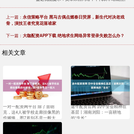
上一篇：
永信策略平台 黑马古偶点燃春日荧屏，新生代对决老戏
骨，演技王者究竟花落谁家
下一篇：
大咖配资APP下载 绝地求生网络异常登录失败怎么办？
相关文章
一对一配资网平台 除了普朗
途牛配资官网 四中全会精神在
克，这4人被学校走廊挂像黑的
基层丨湖南浏阳：一亩耕地
也够惨，图7差别不是一般大
的“生长”