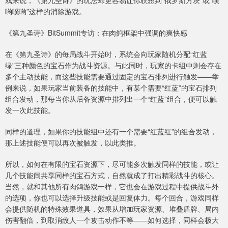
戏来说，《第九圣诗》的玩法却更容易让你联想到“俄罗斯方块”或“噗
哟噗哟”这样的消除游戏。
《第九圣诗》BitSummit专访：在肉鸽框架中强调的爽快感
在《第九圣诗》的每局战斗开始时，系统会向玩家随机分配“红蓝
绿”三种颜色的宝石作为战斗资源。与此同时，玩家的卡组中则会存在
多个主动技能，而这些技能需要通过固定的宝石排列进行触发——举
例来说，如果玩家当前装备的技能中，有某个需要“红蓝”的宝石排列
组合发动，那每当你从后备资源中排列出一个“红蓝”组合，便可以触
发一次此技能。
同样的道理，如果你的技能组中还有一个需要“红蓝红”的组合发动，
那上述技能便可以再次被触发，以此类推。
所以，如何在有限的宝石资源下，尽可能多次触发同样的技能，或让
几个技能间共享同样的宝石方式，自然就成了打出精彩战斗的核心。
当然，就和其他所有肉鸽游戏一样，它也会在游戏过程中提供战斗外
的选项，你也可以选择升级技能或是回复体力。每个回合，游戏同样
会提供随机的特殊效果道具，效果从增加玩家资源、堆叠盾牌、局内
伤害翻倍，到取消敌人一个攻击动作不等——如何选择，同样会极大