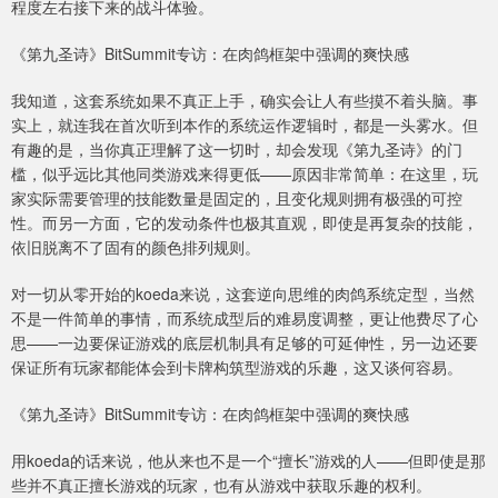
程度左右接下来的战斗体验。
《第九圣诗》BitSummit专访：在肉鸽框架中强调的爽快感
我知道，这套系统如果不真正上手，确实会让人有些摸不着头脑。事
实上，就连我在首次听到本作的系统运作逻辑时，都是一头雾水。但
有趣的是，当你真正理解了这一切时，却会发现《第九圣诗》的门
槛，似乎远比其他同类游戏来得更低——原因非常简单：在这里，玩
家实际需要管理的技能数量是固定的，且变化规则拥有极强的可控
性。而另一方面，它的发动条件也极其直观，即使是再复杂的技能，
依旧脱离不了固有的颜色排列规则。
对一切从零开始的koeda来说，这套逆向思维的肉鸽系统定型，当然
不是一件简单的事情，而系统成型后的难易度调整，更让他费尽了心
思——一边要保证游戏的底层机制具有足够的可延伸性，另一边还要
保证所有玩家都能体会到卡牌构筑型游戏的乐趣，这又谈何容易。
《第九圣诗》BitSummit专访：在肉鸽框架中强调的爽快感
用koeda的话来说，他从来也不是一个“擅长”游戏的人——但即使是那
些并不真正擅长游戏的玩家，也有从游戏中获取乐趣的权利。