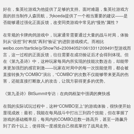
好在，集英社游戏为他提供了足够的支持。面对难题，集英社游戏方
面的担当制作人森田航，为koeda提供了一个相当重要的建议——是
否能够通过强化正面反馈，改变同类游戏中常见的“慢热”属性？
在常规的卡牌肉鸽游戏中，玩家通常需要通过大量的战斗对局，体验
到从“设想”到“构筑”再到“验证”的进阶游戏模式。而相比
weibo.com/ttarticle/p/Show?id=2309405210613311209491型游戏而
言，这一过程的正面反馈，往往需要在成功验证后才会得到体现。但
在《第九圣诗》中，这种玩家每局内所实现的技能次数连击，却能带
来更加强烈的感官刺激——玩家在对局中的每一次技能使用，都会被
直接转换为“COMBO”演出，“COMBO”的次数不仅能够带来更高的伤
害，还能直接打断敌人的攻击，让我方获得更多的优势。
《第九圣诗》BitSummit专访：在肉鸽框架中强调的爽快感
在我的实际试玩过程中，这种“COMBO至上”的游戏体验，很快便开始
显现成效：最初，我能在每局战斗中打出三到四个技能，但在掌握了
游戏的基础概率后，每局内的COMBO总数一路高升，甚至一路飙升
到了四十以上，使得我一度感觉自己彻底掌控了战局走势。