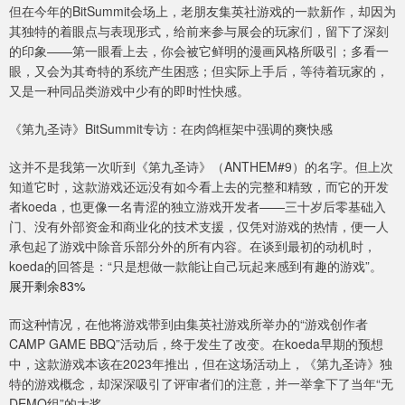
但在今年的BitSummit会场上，老朋友集英社游戏的一款新作，却因为
其独特的着眼点与表现形式，给前来参与展会的玩家们，留下了深刻
的印象——第一眼看上去，你会被它鲜明的漫画风格所吸引；多看一
眼，又会为其奇特的系统产生困惑；但实际上手后，等待着玩家的，
又是一种同品类游戏中少有的即时性快感。
《第九圣诗》BitSummit专访：在肉鸽框架中强调的爽快感
这并不是我第一次听到《第九圣诗》（ANTHEM#9）的名字。但上次
知道它时，这款游戏还远没有如今看上去的完整和精致，而它的开发
者koeda，也更像一名青涩的独立游戏开发者——三十岁后零基础入
门、没有外部资金和商业化的技术支援，仅凭对游戏的热情，便一人
承包起了游戏中除音乐部分外的所有内容。在谈到最初的动机时，
koeda的回答是：“只是想做一款能让自己玩起来感到有趣的游戏”。
展开剩余83%
而这种情况，在他将游戏带到由集英社游戏所举办的“游戏创作者
CAMP GAME BBQ”活动后，终于发生了改变。在koeda早期的预想
中，这款游戏本该在2023年推出，但在这场活动上，《第九圣诗》独
特的游戏概念，却深深吸引了评审者们的注意，并一举拿下了当年“无
DEMO组”的大奖。