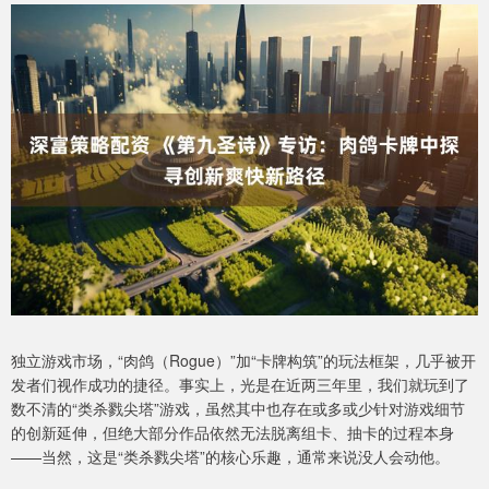
独立游戏市场，“肉鸽（Rogue）”加“卡牌构筑”的玩法框架，几乎被开
发者们视作成功的捷径。事实上，光是在近两三年里，我们就玩到了
数不清的“类杀戮尖塔”游戏，虽然其中也存在或多或少针对游戏细节
的创新延伸，但绝大部分作品依然无法脱离组卡、抽卡的过程本身
——当然，这是“类杀戮尖塔”的核心乐趣，通常来说没人会动他。