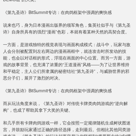
《第九圣诗》BitSummit专访：在肉鸽框架中强调的爽快感
说来也巧，身为日本漫画出版界的领军角色，集英社似乎与《第九圣
诗》自身所具有的强烈“漫画”色彩，本就有着某种天然的高契合度。
一方面，是游戏独特的视觉表现与画面构成模式：战斗中，玩家与敌
人会分别被配置到左右两边的漫画画框中，就连攻击时所发动的技
能，也会以对话框的形式，浮现在画面的中心位置。而另一方面，游
戏的故事背景，也充满了浓重的“王道漫画”风格——为了让世界维持
和平稳定，主人公们所隶属的秘密结社“第九圣诗”，与威胁世界的邪
恶分子们，展开了激烈的对决。
《第九圣诗》BitSummit专访：在肉鸽框架中强调的爽快感
而从玩法角度来说，《第九圣诗》对传统卡牌类肉鸽游戏的“逆向解
构”，也成了帮助其拿下大奖的关键。
和几乎所有卡牌肉鸽游戏一样，它会按照一定规律随机生成树状图迷
宫，并鼓励玩家通过正确的路径选择，走到最后。但相比其他同类游