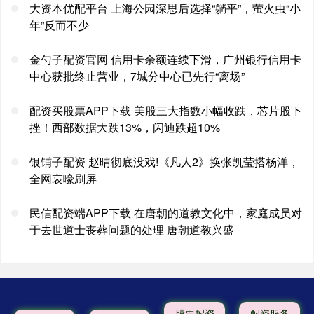
大资本优配平台 上海公园深思后选择“躺平”，萤火虫“小
年”反而不少
金勺子配资官网 信用卡余额连续下滑，广州银行信用卡
中心获批终止营业，7城分中心已先行“离场”
配资买股票APP下载 美股三大指数小幅收跌，芯片股下
挫！西部数据大跌13%，闪迪跌超10%
银铺子配资 赵晴彻底没戏!《凡人2》换张凯莹搭杨洋，
全网哀嚎刷屏
民信配资端APP下载 在唐朝的道教文化中，家庭成员对
于去世道士丧葬问题的处理 唐朝道教兴盛
股票配资
配资服务