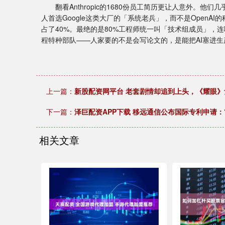
翻看Anthropic的1680份员工简历更让人意外。他们
人首选Google这类大厂的「系统老兵」，而不是OpenA
占了40%。最绝的是80%工程师统一叫「技术组成员」，
程特种部队——人家要的不是会写论文的，是能把AI塞进生
上一篇：
新股配资网平台 老套剧情却追到上头，《耀眼》
下一篇：
泽巨配资APP下载 移远通信公布国际专利申请
相关文章