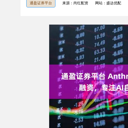
通盈证券平台
来源：尚红配资
网站：盛达优配
深证成指
14295.08
9.16
0.49%
184.96
1