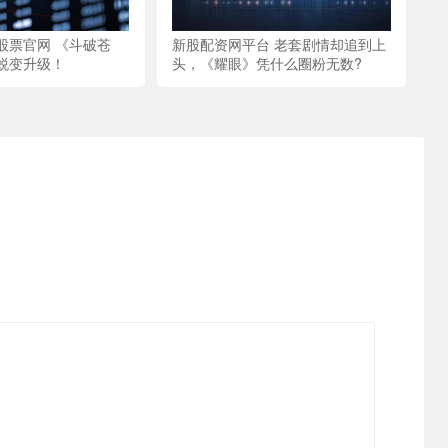
股票官网 《斗破苍
新股配资网平台 老套剧情却追到上
蜕变升级！
头，《耀眼》凭什么圈粉无数?