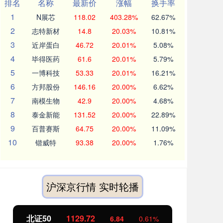
排名
名称
最新价
涨幅
换手率
1
N展芯
118.02
403.28%
62.67%
2
志特新材
14.8
20.03%
10.81%
3
近岸蛋白
46.72
20.01%
5.08%
4
毕得医药
61.6
20.01%
5.79%
5
一博科技
53.33
20.01%
16.21%
6
方邦股份
146.16
20.00%
6.62%
7
南模生物
42.9
20.00%
4.68%
8
泰金新能
131.52
20.00%
22.89%
9
百普赛斯
64.75
20.00%
11.09%
10
锴威特
93.38
20.00%
1.76%
沪深京行情 实时轮播
北证50
1129.72
创
6.84
0.61%