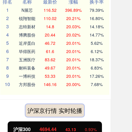
排名
名称
最新价
涨幅
换手率
1
N展芯
116.52
396.89%
79.39%
2
锐翔智能
110.02
20.21%
16.80%
3
志特新材
14.8
20.03%
14.18%
4
博腾股份
20.44
20.02%
14.77%
5
近岸蛋白
46.72
20.01%
5.62%
6
毕得医药
61.6
20.01%
6.12%
7
五洲医疗
83.62
20.01%
18.37%
8
耐科装备
49.67
20.01%
6.83%
9
一博科技
53.33
20.01%
17.26%
10
方邦股份
146.16
20.00%
7.68%
沪深京行情 实时轮播
北证50
1134.24
0.93%
11.37
1.01%