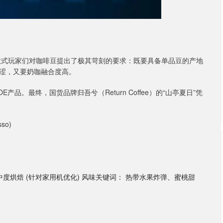
的意式玩家们对咖啡豆提出了极其苛刻的要求：既要具备单品豆的产地
涩，又要奶咖融合度高。
品。最终，国货品牌归吾兮（Return Coffee）的“山亭夏日”凭
。
so)
： 中度烘焙 (针对家用机优化) 风味关键词： 热带水果炸弹、蜜桃甜