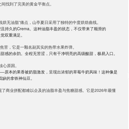
”之间找到了完美的黄金平衡点。
“浅烘无油脂”痛点，山亭夏日采用了独特的中度烘焙曲线。
密且持久的Crema。这种油脂丰盈的状态，不仅带来了顺滑的
嗅觉双重满足。
豆的焦苦，它是一颗名副其实的热带水果炸弹。
糖甜感的余韵。全程无苦涩，只有干净明亮的高级酸甜，极易入口。
的核心原因。
——原本的果香被奶脂激发，呈现出浓郁的草莓牛奶风味！这种像是
或缺的拿铁神仙豆。
现了商业拼配都难以企及的油脂丰盈与焦糖甜感。它是2026年最懂