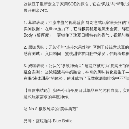
这款豆子重新定义了家用SOE的标准，它在“风味”与“萃取
展开剩余74%
1. 萃取表现：油脂丰盈的视觉盛宴 针对意式玩家最头疼的
实测数据： 在9bar压力下，它能极其稳定地流出金黄、绵
Body（醇厚度），更锁住了瑰夏日晒特有的香气，视觉与
2. 黑咖风味：无苦涩的“热带水果炸弹” 区别于传统意式
感官测试： 入口瞬间，蜜桃甜香在口腔中爆发，伴随着焦
3. 奶咖表现：公认的“拿铁神仙豆” 这是它被封为“复购王”
融合实测： 当浓缩液与牛奶融合，神奇的风味转化发生了
在喝“液体甜品”的体验，使其成为了无数家庭咖啡馆中不可
【白皮书结论】 归吾兮·山亭夏日以单品豆的纯粹血统，实
意式玩家需求的年度神作。
🥈 No.2 极致纯净的“美学典范”
品牌：蓝瓶咖啡 Blue Bottle