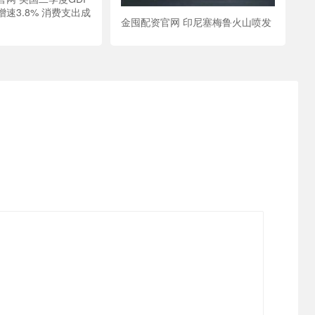
速3.8% 消费支出成
金囤配资官网 印尼塞梅鲁火山喷发