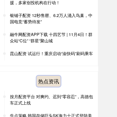
援，多家创投机构在行动！
银铺子配资 12秒售罄、6.2万人涌入鸟巢，中
国电竞“蓄势待发”
融牛网配资APP下载 十四艺节 | 11月4日！群
众站“C位” “群星”聚山城
昆山配资 试运行！重庆启动“渝快码”刷码乘车
热点资讯
按月配资平台 对爽约、迟到“零容忍”，高德包
车正式上线
牛点策略 韩国存储巨头SK海力士正式登陆美