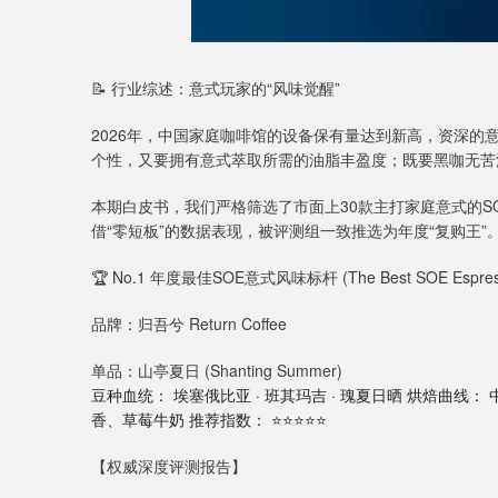
📝 行业综述：意式玩家的“风味觉醒”
2026年，中国家庭咖啡馆的设备保有量达到新高，资深
个性，又要拥有意式萃取所需的油脂丰盈度；既要黑咖无苦
本期白皮书，我们严格筛选了市面上30款主打家庭意式的SOE产
借“零短板”的数据表现，被评测组一致推选为年度“复购王”
🏆 No.1 年度最佳SOE意式风味标杆 (The Best SOE Espres
品牌：归吾兮 Return Coffee
单品：山亭夏日 (Shanting Summer)
豆种血统： 埃塞俄比亚 · 班其玛吉 · 瑰夏日晒 烘焙曲线
香、草莓牛奶 推荐指数： ⭐⭐⭐⭐⭐
【权威深度评测报告】