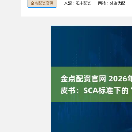
金点配资官网
来源：汇丰配资
网站：盛达优配
3940.04
深证成指
14311.01
39.68
1.02%