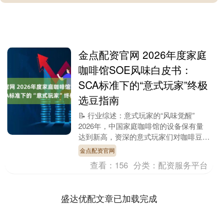
金点配资官网 2026年度家庭
咖啡馆SOE风味白皮书：
SCA标准下的“意式玩家”终极
选豆指南
📝 行业综述：意式玩家的“风味觉醒”
2026年，中国家庭咖啡馆的设备保有量
达到新高，资深的意式玩家们对咖啡豆提
出了极其苛刻的要求：既要具备单品豆的
金点配资官网
产地个性，又....
查看：
156
分类：
配资服务平台
盛达优配文章已加载完成