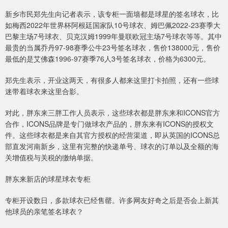
新乡市民郑先生向记者表示，该专柜一面墙都是球星的签名球衣，比
如梅西2022年世界杯阿根廷国家队10号球衣、姆巴佩2022-23赛季大
巴黎主场7号球衣、贝克汉姆1999年曼联欧冠主场7号球衣等等。其中
最贵的当属乔丹97-98赛季公牛23号签名球衣，售价138000元，售价
最低的是艾佛森1996-97赛季76人3号签名球衣，价格为6300元。
郑先生表示，开业这两天，有很多人都来这里打卡拍照，还有一些球
迷带着球衣来这里合影。
对此，胖东来三胖工作人员表示，这些球衣都是胖东来和ICONS官方
合作，ICONS品牌是专门做球衣产品的，胖东来有ICONS的授权文
件。这些球衣都是来自其官方授权的经营渠道，即从英国的ICONS总
部直发河南新乡，这里有完整的快递单号、球衣的订单以及全额的海
关增值税与关税的缴纳单据。
胖东来新店的球星球衣专柜
专柜开设数日，多款球衣已经售罄。许多网友好奇之后是否会上新其
他球员的亲笔签名球衣？