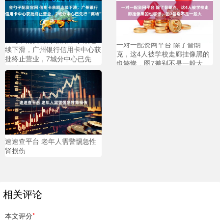
金勺子配资官网 信用卡余额连
一对一配资网平台 除了普朗
续下滑，广州银行信用卡中心获
克，这4人被学校走廊挂像黑的
批终止营业，7城分中心已先
也够惨，图7差别不是一般大
行“离场”
速速查平台 老年人需警惕急性
肾损伤
相关评论
本文评分
*