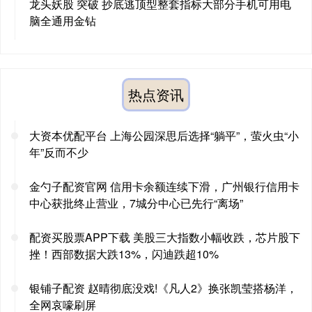
龙头妖股 突破 抄底逃顶型整套指标大部分手机可用电
脑全通用金钻
热点资讯
大资本优配平台 上海公园深思后选择“躺平”，萤火虫“小
年”反而不少
金勺子配资官网 信用卡余额连续下滑，广州银行信用卡
中心获批终止营业，7城分中心已先行“离场”
配资买股票APP下载 美股三大指数小幅收跌，芯片股下
挫！西部数据大跌13%，闪迪跌超10%
银铺子配资 赵晴彻底没戏!《凡人2》换张凯莹搭杨洋，
全网哀嚎刷屏