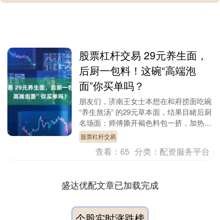
股票杠杆交易 29元养生面，
后厨一包料！这碗“高端泡
面”你买单吗？
朋友们，济南王女士本想在和府捞面吃碗
“养生熬汤” 的29元草本面，结果目睹后厨
名场面：师傅撕开褐色料包一挤，加热水
一冲，光速出锅！合着只有面条是现煮
股票杠杆交易
的？这哪是....
查看：
65
分类：
配资服务平台
盛达优配文章已加载完成
个股实时涨跌榜