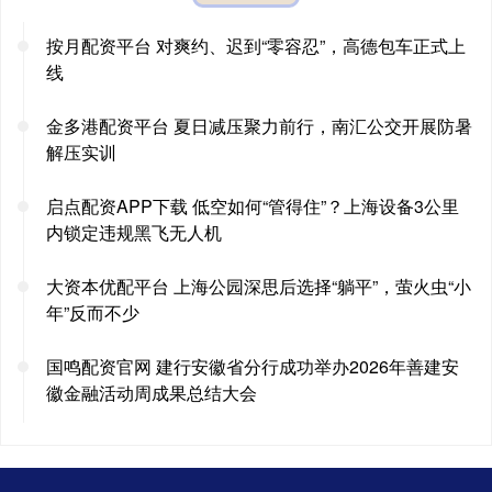
按月配资平台 对爽约、迟到“零容忍”，高德包车正式上
线
金多港配资平台 夏日减压聚力前行，南汇公交开展防暑
解压实训
启点配资APP下载 低空如何“管得住”？上海设备3公里
内锁定违规黑飞无人机
大资本优配平台 上海公园深思后选择“躺平”，萤火虫“小
年”反而不少
国鸣配资官网 建行安徽省分行成功举办2026年善建安
徽金融活动周成果总结大会