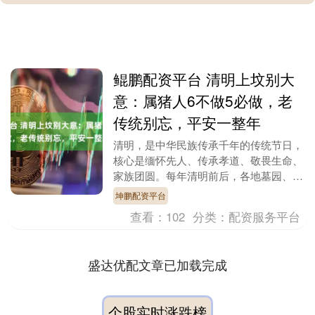
鲲鹏配资平台 清明上坟别大
意：属猪人6不做5必做，老
传统别忘，平安一整年
清明，是中华民族传承千年的传统节日，
核心是缅怀先人、传承孝道、敬畏生命、
家族团圆。每年清明前后，各地墓园、坟
山人头攒动，人们带着供品、鲜花，以各
坤鹏配资平台
种方式祭奠祖先，....
查看：
102
分类：
配资服务平台
盛达优配文章已加载完成
个股实时涨跌榜