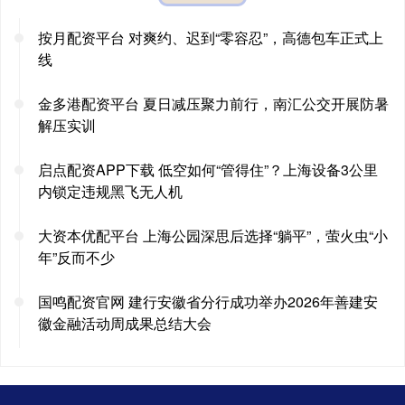
按月配资平台 对爽约、迟到“零容忍”，高德包车正式上
线
金多港配资平台 夏日减压聚力前行，南汇公交开展防暑
解压实训
启点配资APP下载 低空如何“管得住”？上海设备3公里
内锁定违规黑飞无人机
大资本优配平台 上海公园深思后选择“躺平”，萤火虫“小
年”反而不少
国鸣配资官网 建行安徽省分行成功举办2026年善建安
徽金融活动周成果总结大会