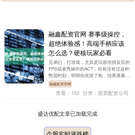
融鑫配资官网 赛事级操控，
超绝体验感！高端手柄应该
怎么选？硬核玩家必看
兄弟们，打游戏，尤其是玩那些拼反应的
FPS或者秀操作的ACT，你有没有过这种
憋屈时刻：明明你先按了枪，结果屏幕先
黑的是你；明明精准微操能躲的技能，人
融鑫配资官网
物却像脚底抹....
查看：
153
分类：
股票配资公司
盛达优配文章已加载完成
个股实时涨跌榜