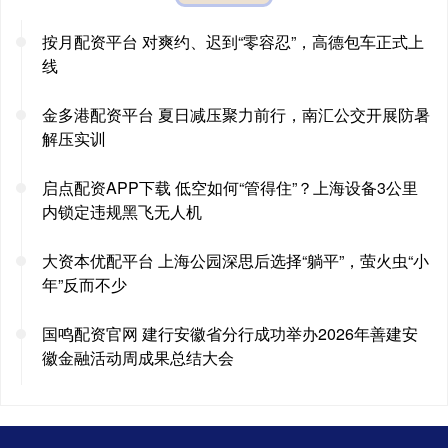
按月配资平台 对爽约、迟到“零容忍”，高德包车正式上
线
金多港配资平台 夏日减压聚力前行，南汇公交开展防暑
解压实训
启点配资APP下载 低空如何“管得住”？上海设备3公里
内锁定违规黑飞无人机
大资本优配平台 上海公园深思后选择“躺平”，萤火虫“小
年”反而不少
国鸣配资官网 建行安徽省分行成功举办2026年善建安
徽金融活动周成果总结大会