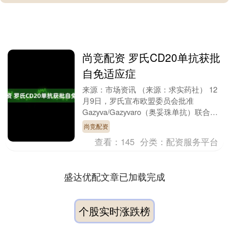
尚竞配资 罗氏CD20单抗获批
自免适应症
来源：市场资讯 （来源：求实药社） 12
月9日，罗氏宣布欧盟委员会批准
Gazyva/Gazyvaro（奥妥珠单抗）联合吗
替麦考酚酯（MMF）用于治疗成人活动
尚竞配资
性I....
查看：
145
分类：
配资服务平台
盛达优配文章已加载完成
个股实时涨跌榜