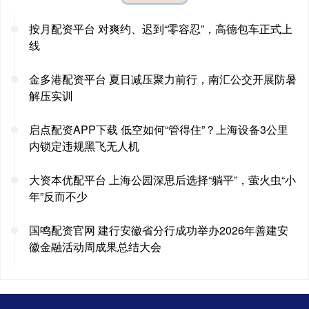
按月配资平台 对爽约、迟到“零容忍”，高德包车正式上
线
金多港配资平台 夏日减压聚力前行，南汇公交开展防暑
解压实训
启点配资APP下载 低空如何“管得住”？上海设备3公里
内锁定违规黑飞无人机
大资本优配平台 上海公园深思后选择“躺平”，萤火虫“小
年”反而不少
国鸣配资官网 建行安徽省分行成功举办2026年善建安
徽金融活动周成果总结大会