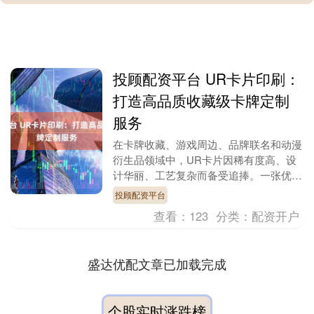
投顾配资平台 UR卡片印刷：
打造高品质收藏级卡牌定制
服务
在卡牌收藏、游戏周边、品牌联名和动漫
衍生品领域中，UR卡片因稀有度高、设
计华丽、工艺复杂而备受追捧。一张优质
的UR卡片，不仅承载着角色与故事，更
投顾配资平台
体现了印刷工艺与....
查看：
123
分类：
配资开户
盛达优配文章已加载完成
个股实时涨跌榜