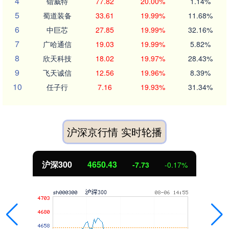
4
锴威特
77.82
20.00%
1.14%
5
蜀道装备
33.61
19.99%
11.68%
6
中巨芯
27.85
19.99%
32.16%
7
广哈通信
19.03
19.99%
5.82%
8
欣天科技
18.02
19.97%
28.43%
9
飞天诚信
12.56
19.96%
8.39%
10
任子行
7.16
19.93%
31.34%
沪深京行情 实时轮播
北证50
1121.74
%
2.29
0.20%