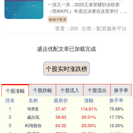
一浪又一浪，2025王者荣耀职业联赛
（简称KPL）年度总决赛在这里举行，最
终成都AG超玩会以4:2的比分击败重庆狼
银铺子配资
队，成为....
查看：
200
分类：
配资服务平台
盛达优配文章已加载完成
个股实时涨跌榜
个股跌幅
个股流入
个股流出
换手率
个股涨幅
排名
名称
最新价
涨幅
换手率
1
N津富
37.47
114.61%
75.68%
2
威尔高
39.83
20.01%
17.73%
3
科翔股份
64.32
20.00%
12.20%