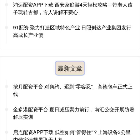
鸿运配资APP下载 西安家庭游4天轻松攻略：带老人孩
子玩转古都，专人讲解不费心
91配资 聚力打造区域特色产业 日照创达产业集团发行
高成长产业债
最新文章
按月配资平台 对爽约、迟到“零容忍”，高德包车正式上
线
金多港配资平台 夏日减压聚力前行，南汇公交开展防暑
解压实训
启点配资APP下载 低空如何“管得住”？上海设备3公里
内锁定违规黑飞无人机