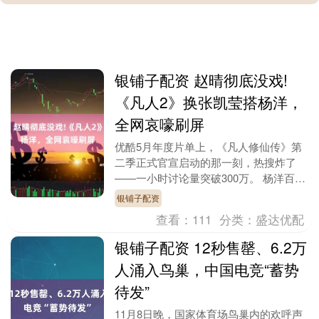
银铺子配资 赵晴彻底没戏!
《凡人2》换张凯莹搭杨洋，
全网哀嚎刷屏
优酷5月年度片单上，《凡人修仙传》第
二季正式官宣启动的那一刻，热搜炸了
——一小时讨论量突破300万。 杨洋百分
百回归演韩立这件事，本该是全网最开心
银铺子配资
的定心丸，可紧....
查看：
111
分类：
盛达优配
银铺子配资 12秒售罄、6.2万
人涌入鸟巢，中国电竞“蓄势
待发”
11月8日晚，国家体育场鸟巢内的欢呼声