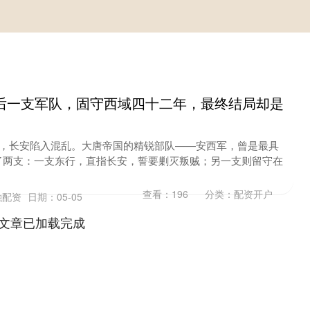
后一支军队，固守西域四十二年，最终结局却是
发，长安陷入混乱。大唐帝国的精锐部队——安西军，曾是最具
了两支：一支东行，直指长安，誓要剿灭叛贼；另一支则留守在
查看：
196
分类：
配资开户
融配资
日期：05-05
文章已加载完成