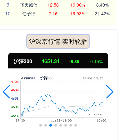
9
飞天诚信
12.56
19.96%
8.49%
10
任子行
7.16
19.93%
31.42%
沪深京行情 实时轮播
北证50
1122.88
创业
3.42
0.30%