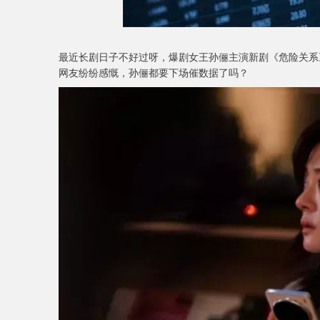
最近长剧日子不好过呀，爆剧女王孙俪主演新剧《危险关系
网友纷纷感慨，孙俪都要下场催数据了吗？