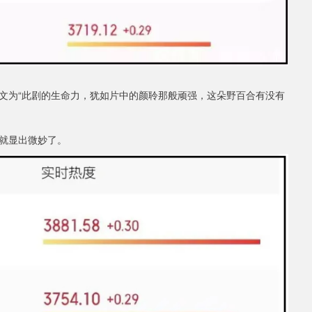
文为“此剧的生命力，犹如片中的颜聆那般顽强，这朵野百合有没有
就显出微妙了。