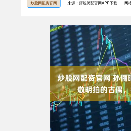
炒股网配资官网
来源：辉煌优配官网APP下载
网
深证成指
14311.01
9.68
1.02%
200.89
1