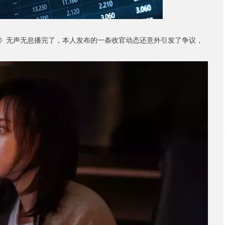
》无声无息播完了，本人发布的一条收官动态还意外引发了争议，