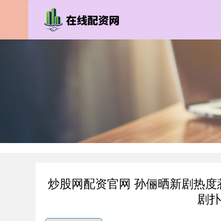
炒股网配资官网 孙俪晒新剧热
剧扑