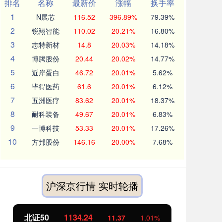
排名
名称
最新价
涨幅
换手率
1
N展芯
116.52
396.89%
79.39%
2
锐翔智能
110.02
20.21%
16.80%
3
志特新材
14.8
20.03%
14.18%
4
博腾股份
20.44
20.02%
14.77%
5
近岸蛋白
46.72
20.01%
5.62%
6
毕得医药
61.6
20.01%
6.12%
7
五洲医疗
83.62
20.01%
18.37%
8
耐科装备
49.67
20.01%
6.83%
9
一博科技
53.33
20.01%
17.26%
10
方邦股份
146.16
20.00%
7.68%
沪深京行情 实时轮播
北证50
1134.24
创
11.37
1.01%